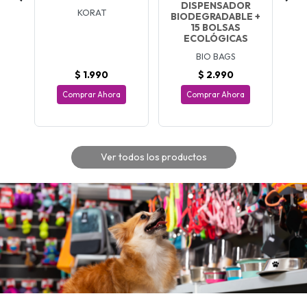
ES
DISPENSADOR
KORAT
BIODEGRADABLE +
15 BOLSAS
ECOLÓGICAS
BIO BAGS
$ 1.990
$ 2.990
Comprar Ahora
Comprar Ahora
Ver todos los productos