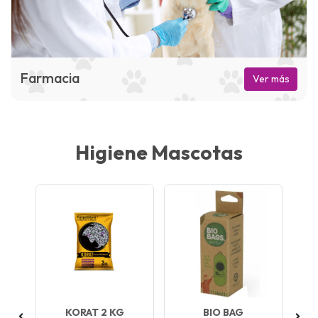
Farmacia
Ver más
Higiene Mascotas
S
KORAT 2 KG
BIO BAG
V