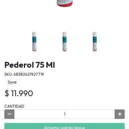
Pederol 75 Ml
SKU: 68382621927719
Syva
$ 11.990
CANTIDAD
Avísame cuando llegue