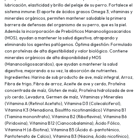
lubricación, elasticidad y brillo del pelaje de su perro. Fortalece el
sistema inmune: El aporte de ácidos grasos Omega 3, vitaminas y
minerales orgánicos, permiten mantener saludable la primera
barrera de defensas del organismo de su perro, que es la piel.
Además la incorporación de Prebióticos Mananooligosacaridos
(MOS), ayudan a mantener la salud digestiva, atrapando y
eliminando los agentes patógenos. Óptima digestión: Formulado
con proteínas de alta digestibilidad y valor biológico. Contiene
minerales orgánicos de alta disponibilidad y MOS
(Mananooligosacaridos), que ayudan a mantener la salud
digestiva, mejorando a su vez, la absorción de nutrientes.
Ingredientes: Harina de sub producto de ave, maíz integral, Arroz,
Fibra de trigo, Fibra de arroz, Aceite de ave y cerdo, Proteína
concentrada de maíz, Gluten de maíz, Proteína hidrolizada de ave
y/o cerdo, Levadura, Germen de maíz, Vitaminas y Minerales
(Vitamina A (Retinol Acetato), Vitamina D3 (Colecalciferol),
Vitamina K3 (Menadiona, Bisulfito nicotinamídico) Vitamina B1
(Tiamina mononitrato), Vitamina B2 (Riboflavina), Vitamina B6
(Piridoxina), Vitamina B12 (Cianocobalamina), Ácido Fólico,
Vitamina H (d-Biotina), Vitamina B5 (Ácido d- pantoténico,
Pantotenato de Calcio), Vitamina B3 (Niacina, Ácido nicotínico),