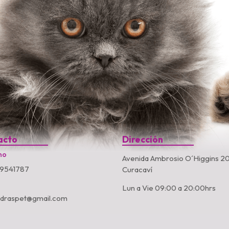
acto
Dirección
no
Avenida Ambrosio O´Higgins 20
9541787
Curacaví
Lun a Vie 09:00 a 20:00hrs
ndraspet@gmail.com