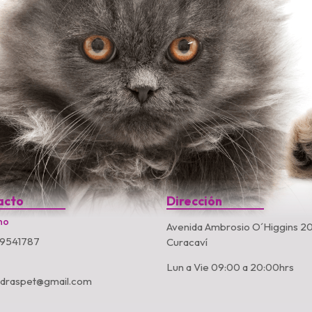
acto
Dirección
no
Avenida Ambrosio O´Higgins 20
9541787
Curacaví
Lun a Vie 09:00 a 20:00hrs
ndraspet@gmail.com