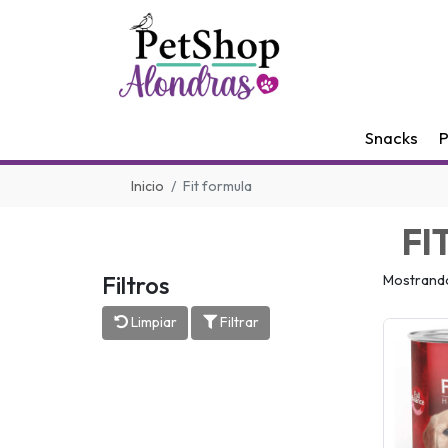
Snacks
P
Inicio
Fit formula
FI
Filtros
Mostrando
Limpiar
Filtrar