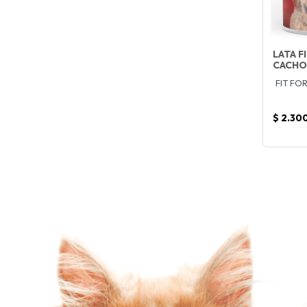
LATA F
CACHO
FIT FO
$ 2.30