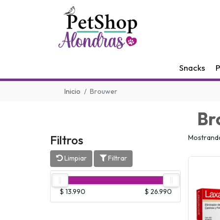
Snacks
P
Inicio
Brouwer
Br
Filtros
Mostrando
Limpiar
Filtrar
$ 13.990
$ 26.990