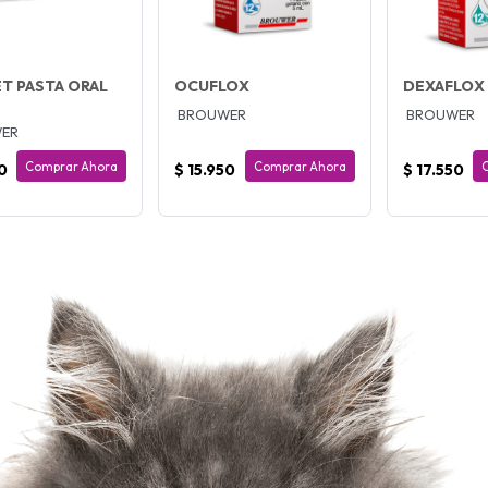
T PASTA ORAL
OCUFLOX
DEXAFLOX
BROUWER
BROUWER
ER
Comprar Ahora
Comprar Ahora
0
$ 15.950
$ 17.550