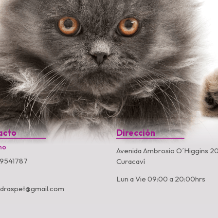
acto
Dirección
no
Avenida Ambrosio O´Higgins 20
9541787
Curacaví
Lun a Vie 09:00 a 20:00hrs
ndraspet@gmail.com