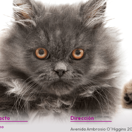
acto
Dirección
no
Avenida Ambrosio O´Higgins 20