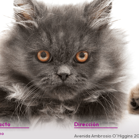
acto
Dirección
no
Avenida Ambrosio O´Higgins 20