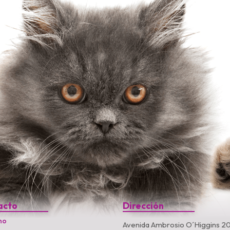
acto
Dirección
no
Avenida Ambrosio O´Higgins 20