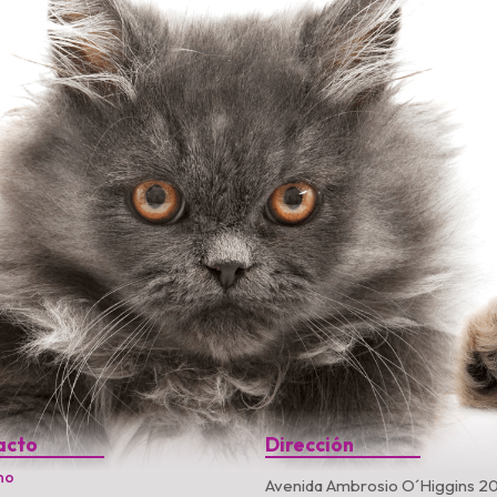
acto
Dirección
no
Avenida Ambrosio O´Higgins 20