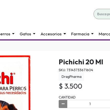
erros
Gatos
Accesorios
Farmacia
Marc
Pichichi 20 Ml
SKU: 73143733671604
DragPharma
$ 3.500
CANTIDAD