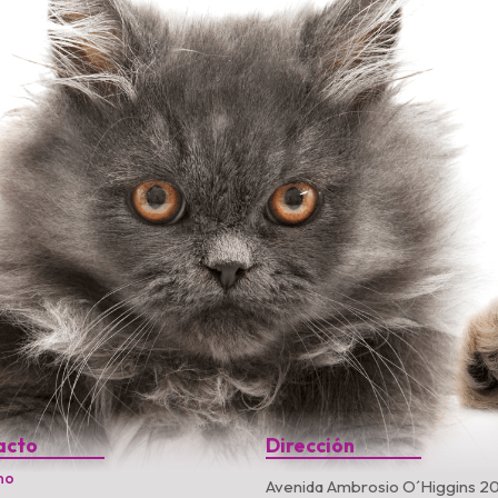
acto
Dirección
no
Avenida Ambrosio O´Higgins 20