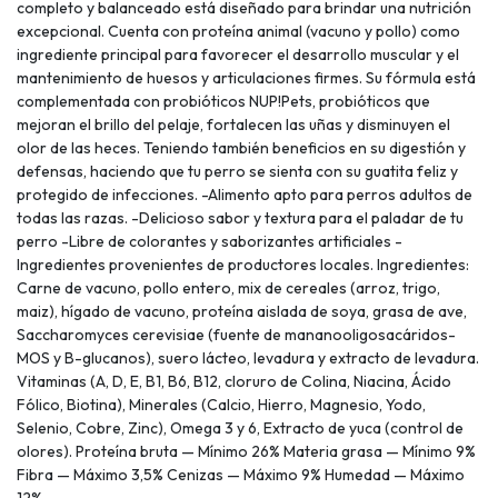
completo y balanceado está diseñado para brindar una nutrición
excepcional. Cuenta con proteína animal (vacuno y pollo) como
ingrediente principal para favorecer el desarrollo muscular y el
mantenimiento de huesos y articulaciones firmes. Su fórmula está
complementada con probióticos NUP!Pets, probióticos que
mejoran el brillo del pelaje, fortalecen las uñas y disminuyen el
olor de las heces. Teniendo también beneficios en su digestión y
defensas, haciendo que tu perro se sienta con su guatita feliz y
protegido de infecciones. -Alimento apto para perros adultos de
todas las razas. -Delicioso sabor y textura para el paladar de tu
perro -Libre de colorantes y saborizantes artificiales -
Ingredientes provenientes de productores locales. Ingredientes:
Carne de vacuno, pollo entero, mix de cereales (arroz, trigo,
maiz), hígado de vacuno, proteína aislada de soya, grasa de ave,
Saccharomyces cerevisiae (fuente de mananooligosacáridos-
MOS y B-glucanos), suero lácteo, levadura y extracto de levadura.
Vitaminas (A, D, E, B1, B6, B12, cloruro de Colina, Niacina, Ácido
Fólico, Biotina), Minerales (Calcio, Hierro, Magnesio, Yodo,
Selenio, Cobre, Zinc), Omega 3 y 6, Extracto de yuca (control de
olores). Proteína bruta — Mínimo 26% Materia grasa — Mínimo 9%
Fibra — Máximo 3,5% Cenizas — Máximo 9% Humedad — Máximo
12%