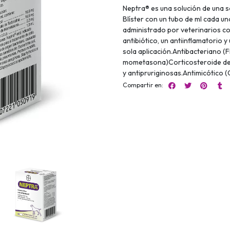
Neptra® es una solución de una so
Blíster con un tubo de ml cada un
administrado por veterinarios c
antibiótico, un antiinflamatorio 
sola aplicación.Antibacteriano (
mometasona)Corticosteroide de 
y antipruriginosas.Antimicótico (
Compartir en: