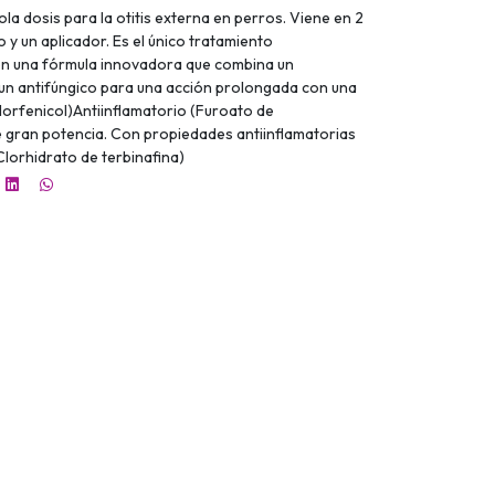
la dosis para la otitis externa en perros. Viene en 2
o y un aplicador. Es el único tratamiento
on una fórmula innovadora que combina un
y un antifúngico para una acción prolongada con una
Florfenicol)Antiinflamatorio (Furoato de
gran potencia. Con propiedades antiinflamatorias
Clorhidrato de terbinafina)