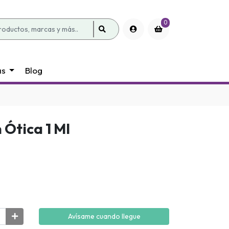
0
as
Blog
 Ótica 1 Ml
Avísame cuando llegue