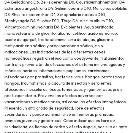
D4, Belladonna D6, Bellis perennis D6, Causticumhahnemanni D4,
Echinacea angustifolia D4, Galium aparine D10, Mercurius solubilis
D8, Rhus toxicodendron D4, Scrophularia nodosa D10,
Staphysagria D4, Sulphur D10, Thuja D6, Viscum album D10,
Vincetoxicum hirundinaria D6. Excipientes: Agua purificada,
monoestearato de glicerilo, alcohol cetílico, ácido esteárico,
aceite de ajonjolí, trietanolamina, cera de abejas, glicerina,
metilparabeno sódico y propilparabeno sódico, c.s.p.
Indicaciones: Las indicaciones de las diferentes cepas
homeopáticas registran el uso como coadyuvante, tratamiento,
control y prevención de afecciones del sistema inmune agudas y
crónicas, heridas, inflamaciones, papilomas, carcinomas,
infecciones por parásitos, bacterias, virus, hongos, protozoos y
hongos, traumatismos, picadura de insectos y serpientes,
afecciones musculares, óseas tendinosas y ligamentosas pre y
post-operatorio. Previene los efectos adversos por
vacunaciones y medicaciones, así como los efectos iatrogénicos.
Presenta un alto grado de seguridad, libre de efectos
secundarios, y puede administrarse en hembras preñadas,
animales jóvenes y geriátricos. Cabe indicar que es libre de
residualidad, de tiempo de retiro y efecto dopaje, por ello es apto
para la producción limpia y ecológica. Indicaciones de sus