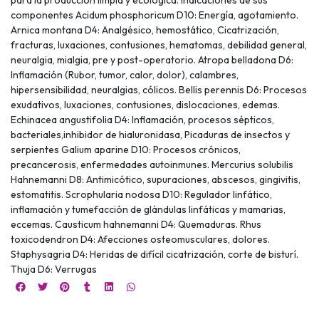
componentes Acidum phosphoricum D10: Energía, agotamiento.
Arnica montana D4: Analgésico, hemostático, Cicatrización,
fracturas, luxaciones, contusiones, hematomas, debilidad general,
neuralgia, mialgia, pre y post-operatorio. Atropa belladona D6:
Inflamación (Rubor, tumor, calor, dolor), calambres,
hipersensibilidad, neuralgias, cólicos. Bellis perennis D6: Procesos
exudativos, luxaciones, contusiones, dislocaciones, edemas.
Echinacea angustifolia D4: Inflamación, procesos sépticos,
bacteriales,inhibidor de hialuronidasa, Picaduras de insectos y
serpientes Galium aparine D10: Procesos crónicos,
precancerosis, enfermedades autoinmunes. Mercurius solubilis
Hahnemanni D8: Antimicótico, supuraciones, abscesos, gingivitis,
estomatitis. Scrophularia nodosa D10: Regulador linfático,
inflamación y tumefacción de glándulas linfáticas y mamarias,
eccemas. Causticum hahnemanni D4: Quemaduras. Rhus
toxicodendron D4: Afecciones osteomusculares, dolores.
Staphysagria D4: Heridas de difícil cicatrización, corte de bisturí.
Thuja D6: Verrugas