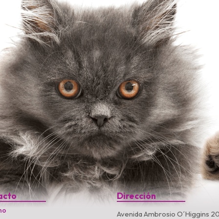
acto
Dirección
no
Avenida Ambrosio O´Higgins 20