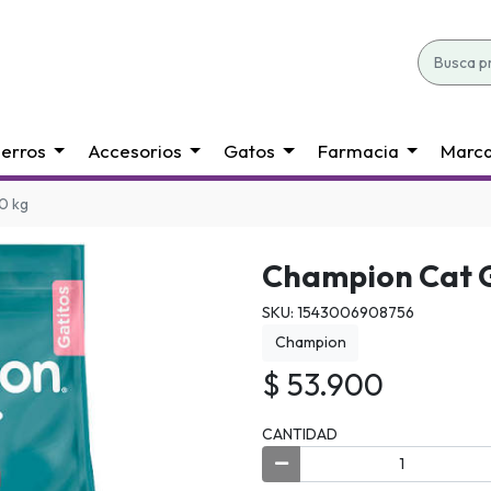
erros
Accesorios
Gatos
Farmacia
Marc
0 kg
Champion Cat G
SKU: 1543006908756
Champion
$ 53.900
CANTIDAD