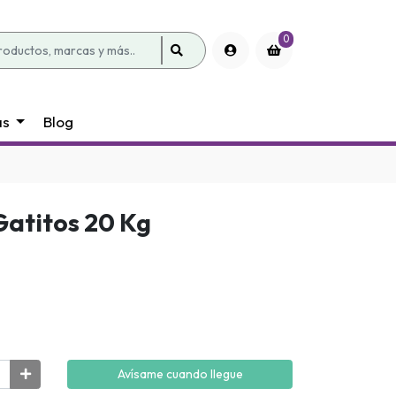
0
as
Blog
atitos 20 Kg
Avísame cuando llegue