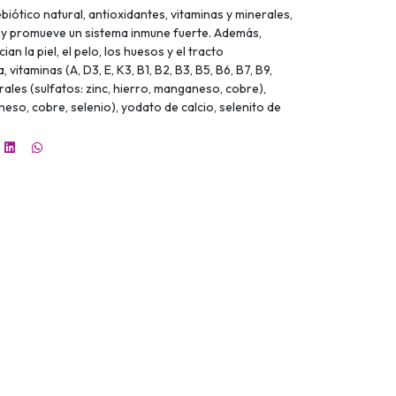
iótico natural, antioxidantes, vitaminas y minerales,
s y promueve un sistema inmune fuerte. Además,
an la piel, el pelo, los huesos y el tracto
, vitaminas (A, D3, E, K3, B1, B2, B3, B5, B6, B7, B9,
rales (sulfatos: zinc, hierro, manganeso, cobre),
neso, cobre, selenio), yodato de calcio, selenito de