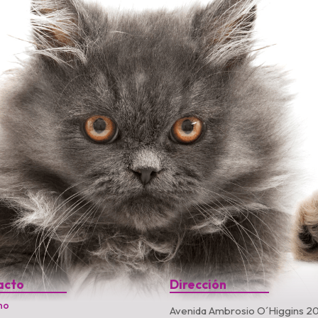
acto
Dirección
no
Avenida Ambrosio O´Higgins 20