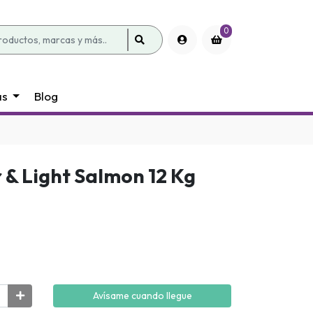
0
as
Blog
r & Light Salmon 12 Kg
Avísame cuando llegue