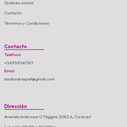
Quiénes somos
Contacto
Términos y Condiciones
Contacto
Teléfono
+56959541787
Email
lasalondraspet@gmail.com
Dirección
Avenida Ambrosio O´Higgins 2082 A, Curacaví
Lun a Vie 09:00 a 20:00hrs