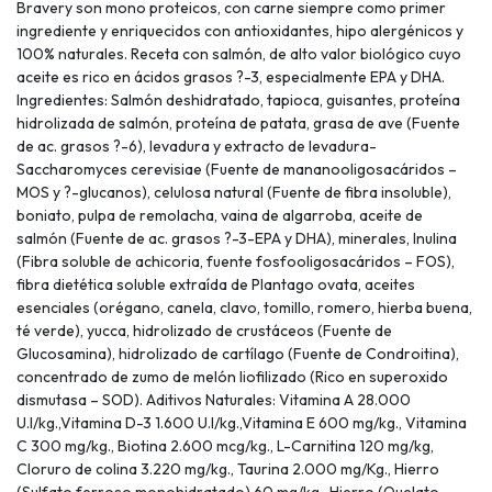
Bravery son mono proteicos, con carne siempre como primer
ingrediente y enriquecidos con antioxidantes, hipo alergénicos y
100% naturales. Receta con salmón, de alto valor biológico cuyo
aceite es rico en ácidos grasos ?-3, especialmente EPA y DHA.
Ingredientes: Salmón deshidratado, tapioca, guisantes, proteína
hidrolizada de salmón, proteína de patata, grasa de ave (Fuente
de ac. grasos ?-6), levadura y extracto de levadura-
Saccharomyces cerevisiae (Fuente de mananooligosacáridos –
MOS y ?-glucanos), celulosa natural (Fuente de fibra insoluble),
boniato, pulpa de remolacha, vaina de algarroba, aceite de
salmón (Fuente de ac. grasos ?-3-EPA y DHA), minerales, Inulina
(Fibra soluble de achicoria, fuente fosfooligosacáridos – FOS),
fibra dietética soluble extraída de Plantago ovata, aceites
esenciales (orégano, canela, clavo, tomillo, romero, hierba buena,
té verde), yucca, hidrolizado de crustáceos (Fuente de
Glucosamina), hidrolizado de cartílago (Fuente de Condroitina),
concentrado de zumo de melón liofilizado (Rico en superoxido
dismutasa – SOD). Aditivos Naturales: Vitamina A 28.000
U.I/kg.,Vitamina D-3 1.600 U.I/kg.,Vitamina E 600 mg/kg., Vitamina
C 300 mg/kg., Biotina 2.600 mcg/kg., L-Carnitina 120 mg/kg,
Cloruro de colina 3.220 mg/kg., Taurina 2.000 mg/Kg., Hierro
(Sulfato ferroso monohidratado) 60 mg/kg., Hierro (Quelato