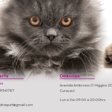
acto
Dirección
no
Avenida Ambrosio O´Higgins 20
9541787
Curacaví
Lun a Vie 09:00 a 20:00hrs
ndraspet@gmail.com