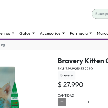
erros
Gatos
Accesorios
Farmacia
Marc
2 kg
Bravery Kitten 
SKU: 72929254382260
Bravery
$ 27.990
CANTIDAD