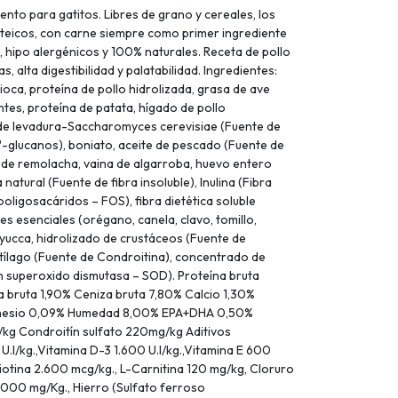
ento para gatitos. Libres de grano y cereales, los
eicos, con carne siempre como primer ingrediente
, hipo alergénicos y 100% naturales. Receta de pollo
 alta digestibilidad y palatabilidad. Ingredientes:
oca, proteína de pollo hidrolizada, grasa de ave
ntes, proteína de patata, hígado de pollo
o de levadura-Saccharomyces cerevisiae (Fuente de
glucanos), boniato, aceite de pescado (Fuente de
 de remolacha, vaina de algarroba, huevo entero
natural (Fuente de fibra insoluble), Inulina (Fibra
ooligosacáridos – FOS), fibra dietética soluble
es esenciales (orégano, canela, clavo, tomillo,
 yucca, hidrolizado de crustáceos (Fuente de
tílago (Fuente de Condroitina), concentrado de
en superoxido dismutasa – SOD). Proteína bruta
 bruta 1,90% Ceniza bruta 7,80% Calcio 1,30%
gnesio 0,09% Humedad 8,00% EPA+DHA 0,50%
kg Condroitín sulfato 220mg/kg Aditivos
U.I/kg.,Vitamina D-3 1.600 U.I/kg.,Vitamina E 600
iotina 2.600 mcg/kg., L-Carnitina 120 mg/kg, Cloruro
2.000 mg/Kg., Hierro (Sulfato ferroso