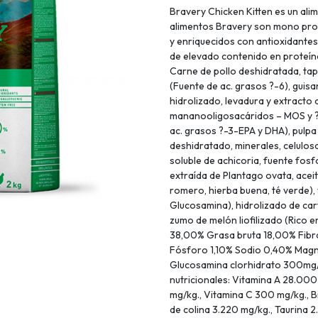
Bravery Chicken Kitten es un alim
alimentos Bravery son mono prot
y enriquecidos con antioxidantes
de elevado contenido en proteínas,
Carne de pollo deshidratada, tapi
(Fuente de ac. grasos ?-6), guisa
hidrolizado, levadura y extract
mananooligosacáridos – MOS y ?-
ac. grasos ?-3-EPA y DHA), pulpa
deshidratado, minerales, celulosa 
soluble de achicoria, fuente fosf
extraída de Plantago ovata, aceit
romero, hierba buena, té verde),
Glucosamina), hidrolizado de car
zumo de melón liofilizado (Rico 
38,00% Grasa bruta 18,00% Fibra
Fósforo 1,10% Sodio 0,40% Ma
Glucosamina clorhidrato 300mg/
nutricionales: Vitamina A 28.000 
mg/kg., Vitamina C 300 mg/kg., B
de colina 3.220 mg/kg., Taurina 