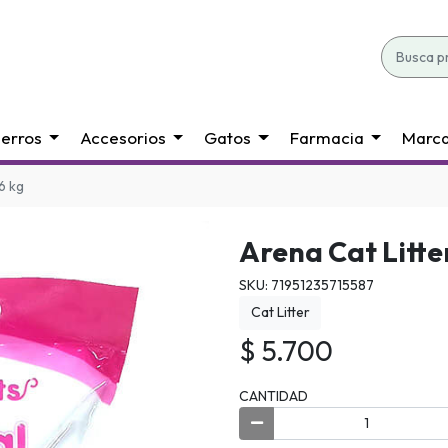
erros
Accesorios
Gatos
Farmacia
Marc
.6 kg
Arena Cat Litter
SKU: 71951235715587
Cat Litter
$ 5.700
CANTIDAD