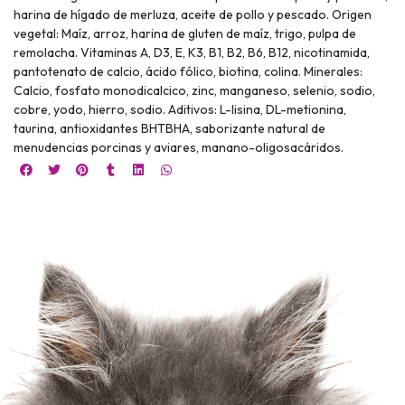
harina de hígado de merluza, aceite de pollo y pescado. Origen
vegetal: Maíz, arroz, harina de gluten de maíz, trigo, pulpa de
remolacha. Vitaminas A, D3, E, K3, B1, B2, B6, B12, nicotinamida,
pantotenato de calcio, ácido fólico, biotina, colina. Minerales:
Calcio, fosfato monodicalcico, zinc, manganeso, selenio, sodio,
cobre, yodo, hierro, sodio. Aditivos: L-lisina, DL-metionina,
taurina, antioxidantes BHTBHA, saborizante natural de
menudencias porcinas y aviares, manano-oligosacáridos.